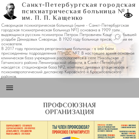
Санкт-Петербургская городская
психиатрическая больница № 1
им. П. П. Кащенко
Сиворицкая психиатрическая больница (ныне - Санкт-Петербургская
городская психиатрическая больница №1) основана в 1909 году
выдающимся русским психиатром Петром Петровичем Кащенко в бывшей
усадьбе Демидовых Сиворицы. В 1920 году больнице присвоено имя ее
основателя.
В 2017 году произошла реорганизация больницы - к ней были
присоединены подразделения ГПНДС №7. В настоящее время основная
клиническая база учреждения располагается в селе Никольское
Гатчинского района Ленинградской области, в Санкт-Петербурге
находятся: стационарная база №2, комплекс дневных стационаров и
психоневрологический диспансер Кировского и Красносельского
районов.
ПРОФСОЮЗНАЯ
ОРГАНИЗАЦИЯ