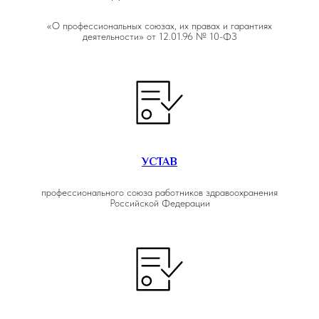
«О профессиональных союзах, их правах и гарантиях
деятельности» от 12.01.96 № 10-ФЗ
УСТАВ
профессионального союза работников здравоохранения
Российской Федерации
© 2016—2025 Официальный сайт СПб ГБУЗ «Больница