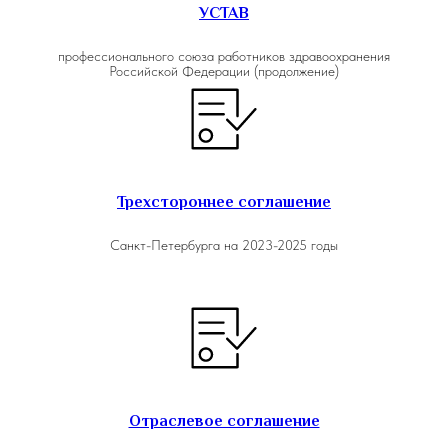
им. П.П. Кащенко»
УСТАВ
В оформлении страниц использован фрагмент картины
С. Ф. Щедрина «Вид усадьбы Сиворицы под Петербургом»
профессионального союза работников здравоохранения
Российской Федерации (продолжение)
Трехстороннее соглашение
Санкт-Петербурга на 2023-2025 годы
Отраслевое соглашение